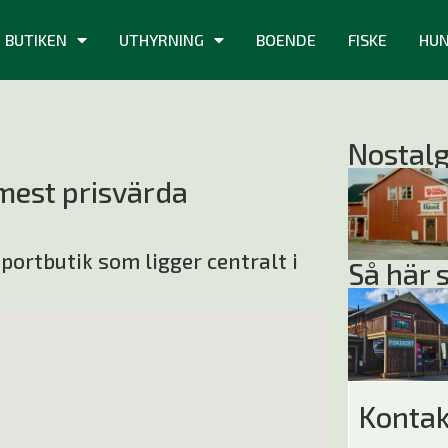
BUTIKEN
UTHYRNING
BOENDE
FISKE
HU
Nostalg
 mest prisvärda
sportbutik som ligger centralt i
Så här s
Kontak