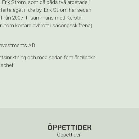
 Erik Ström, som då båda två arbetade i
tarta eget i Idre by. Erik Ström har sedan
21. Från 2007 tillsammans med Kerstin
rutom kortare avbrott i säsongsskiftena)
 Investments AB.
sinriktning och med sedan fem år tillbaka
tschef.
ÖPPETTIDER
Öppettider